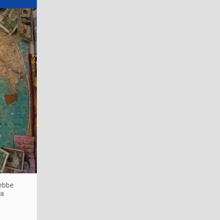
rebbe
la