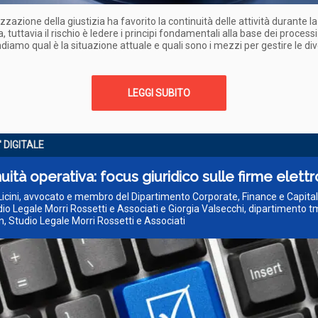
izzazione della giustizia ha favorito la continuità delle attività durante la
 tuttavia il rischio è ledere i principi fondamentali alla base dei processi
iamo qual è la situazione attuale e quali sono i mezzi per gestire le di
LEGGI SUBITO
' DIGITALE
uità operativa: focus giuridico sulle firme elett
Licini, avvocato e membro del Dipartimento Corporate, Finance e Capita
dio Legale Morri Rossetti e Associati e Giorgia Valsecchi, dipartimento t
n, Studio Legale Morri Rossetti e Associati