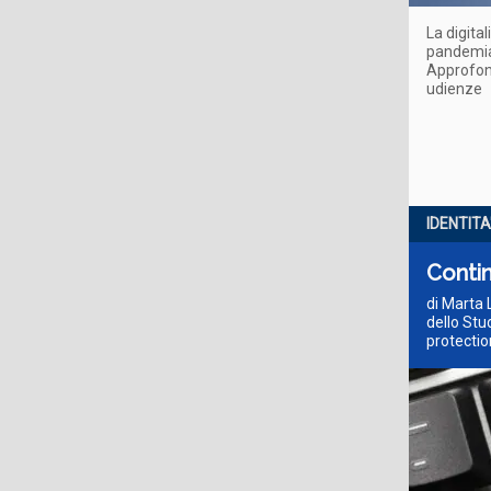
La digital
pandemia,
Approfond
udienze
IDENTITA
Contin
di Marta 
dello Stu
protectio