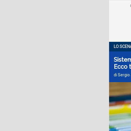
LO SCEN
Sistem
Ecco t
di Sergio