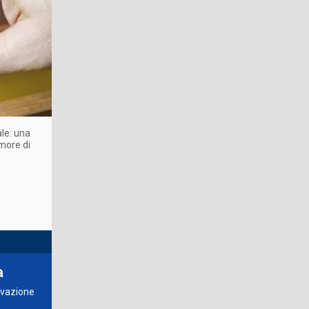
ale: una
imore di
a
novazione