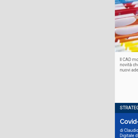
Il CAD mo
novità che
nuovi ad
STRATEG
Covid-
di Claudi
Digitale d