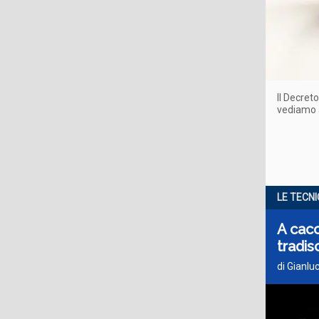
Il Decret
vediamo a
LE TECN
A cacc
tradis
di Gianlu