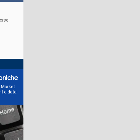
.
verse
roniche
l Market
mt e data