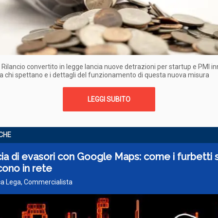
o Rilancio convertito in legge lancia nuove detrazioni per startup e PMI in
 chi spettano e i dettagli del funzionamento di questa nuova misura
LEGGI SUBITO
ICHE
ia di evasori con Google Maps: come i furbetti s
cono in rete
ca Lega, Commercialista