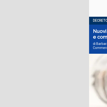
DECRETO
Nuovi 
e com
di Barbar
Commerci