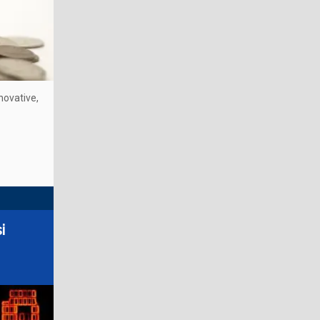
novative,
i