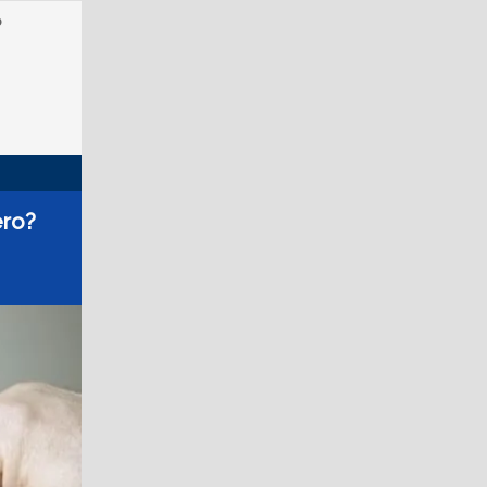
o
ero?