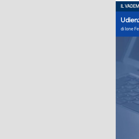
IL VADE
Udienz
di Ione Fe