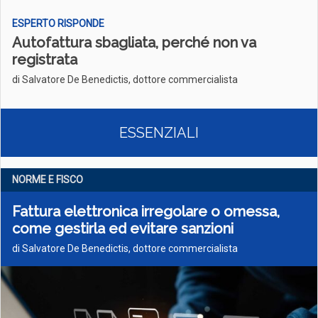
ESPERTO RISPONDE
Autofattura sbagliata, perché non va
registrata
di Salvatore De Benedictis, dottore commercialista
ESSENZIALI
NORME E FISCO
Fattura elettronica irregolare o omessa,
come gestirla ed evitare sanzioni
di Salvatore De Benedictis, dottore commercialista