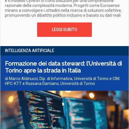
e il modello Cynefin offrono soluzioni per una comprensione
razionale della complessità moderna. Progetti come Eurosense
mirano a coinvolgere i cittadini nella ricerca di soluzioni collettive,
promuovendo un dibattito politico inclusivo e basato su dati reali
LEGGI SUBITO
INTELLIGENZA ARTIFICIALE
Formazione dei data steward: l’Università di
Torino apre la strada in Italia
di Marco Aldinucci, Dip. di Informatica, Università di Torino e CINI
HPC-KTT e Rossana Damiano, Università di Torino