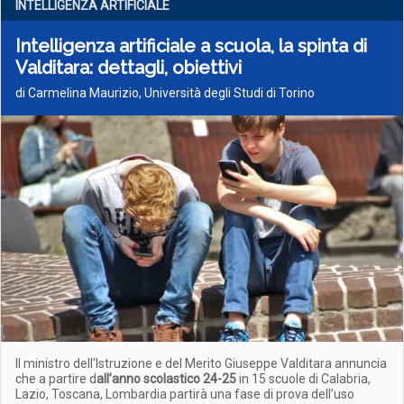
INTELLIGENZA ARTIFICIALE
Intelligenza artificiale a scuola, la spinta di
Valditara: dettagli, obiettivi
di Carmelina Maurizio, Università degli Studi di Torino
Il ministro dell'Istruzione e del Merito Giuseppe Valditara annuncia
che a partire d
all’anno scolastico 24-25
in 15 scuole di Calabria,
Lazio, Toscana, Lombardia partirà una fase di prova dell’uso