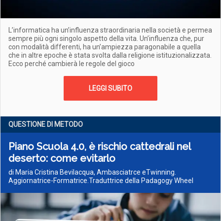
L’informatica ha un’influenza straordinaria nella società e permea
sempre più ogni singolo aspetto della vita. Un’influenza che, pur
con modalità differenti, ha un’ampiezza paragonabile a quella
che in altre epoche è stata svolta dalla religione istituzionalizzata.
Ecco perché cambierà le regole del gioco
LEGGI SUBITO
QUESTIONE DI METODO
Piano Scuola 4.0, è rischio cattedrali nel
deserto: come evitarlo
di Maria Cristina Bevilacqua, Ambasciatrce eTwinning.
Aggiornatrice-Formatrice.Traduttrice della Padagogy Wheel