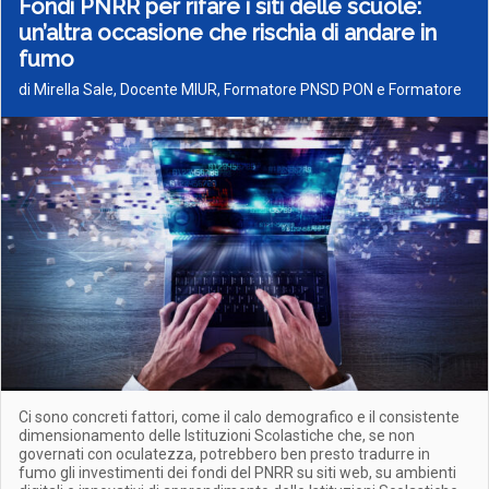
Fondi PNRR per rifare i siti delle scuole:
un’altra occasione che rischia di andare in
fumo
di Mirella Sale, Docente MIUR, Formatore PNSD PON e Formatore
Ci sono concreti fattori, come il calo demografico e il consistente
dimensionamento delle Istituzioni Scolastiche che, se non
governati con oculatezza, potrebbero ben presto tradurre in
fumo gli investimenti dei fondi del PNRR su siti web, su ambienti