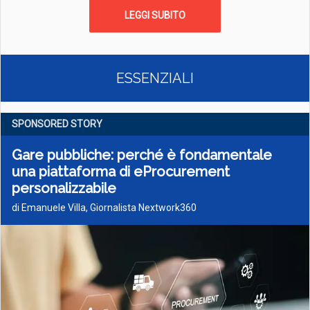
LEGGI SUBITO
ESSENZIALI
SPONSORED STORY
Gare pubbliche: perché è fondamentale
una piattaforma di eProcurement
personalizzabile
di Emanuele Villa, Giornalista Nextwork360