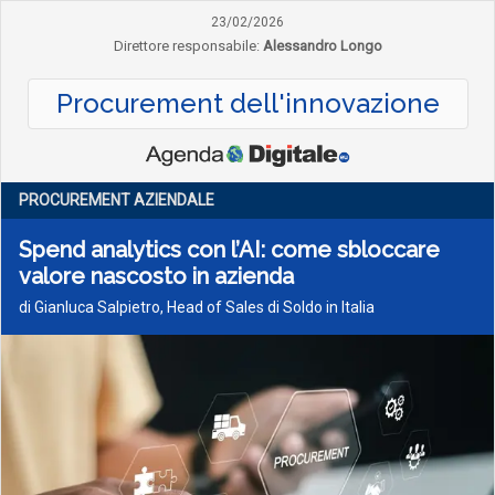
23/02/2026
Direttore responsabile:
Alessandro Longo
Procurement dell'innovazione
PROCUREMENT AZIENDALE
Spend analytics con l’AI: come sbloccare
valore nascosto in azienda
di Gianluca Salpietro, Head of Sales di Soldo in Italia