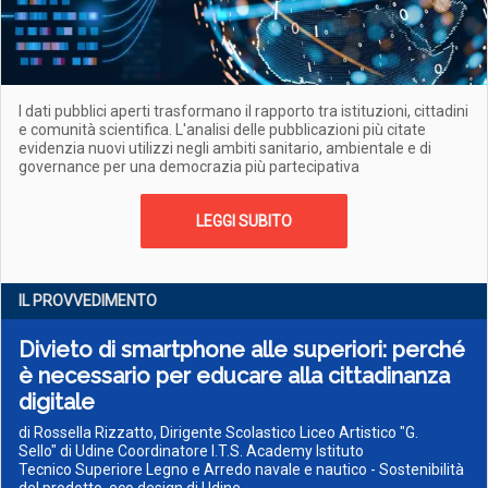
I dati pubblici aperti trasformano il rapporto tra istituzioni, cittadini
e comunità scientifica. L'analisi delle pubblicazioni più citate
evidenzia nuovi utilizzi negli ambiti sanitario, ambientale e di
governance per una democrazia più partecipativa
LEGGI SUBITO
IL PROVVEDIMENTO
Divieto di smartphone alle superiori: perché
è necessario per educare alla cittadinanza
digitale
di Rossella Rizzatto, Dirigente Scolastico Liceo Artistico "G.
Sello" di Udine Coordinatore I.T.S. Academy Istituto
Tecnico Superiore Legno e Arredo navale e nautico - Sostenibilità