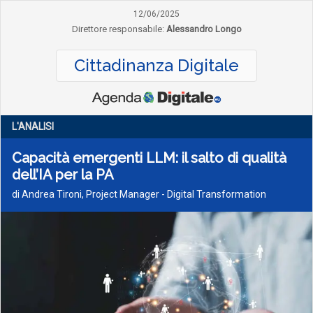
12/06/2025
Direttore responsabile:
Alessandro Longo
Cittadinanza Digitale
L'ANALISI
Capacità emergenti LLM: il salto di qualità
dell’IA per la PA
di Andrea Tironi, Project Manager - Digital Transformation