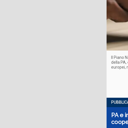
Il Piano 
della PA,
europei, 
PUBBLIC
PA e in
coope