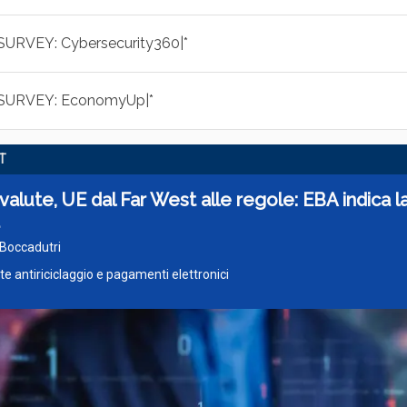
|SURVEY: Cybersecurity360|*
|SURVEY: EconomyUp|*
T
valute, UE dal Far West alle regole: EBA indica l
 Boccadutri
e antiriciclaggio e pagamenti elettronici