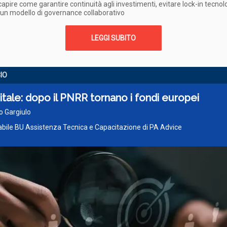
capire come garantire continuità agli investimenti, evitare lock-in tecnolo
 un modello di governance collaborativo
LEGGI SUBITO
CIO
itale: dopo il PNRR tornano i fondi europei
o Gargiulo
bile BU Assistenza Tecnica e Capacitazione di PA Advice