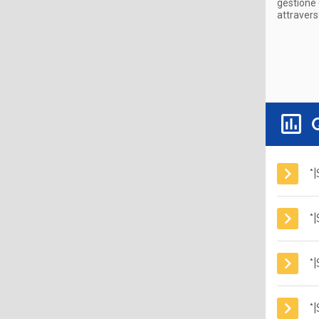
gestione d
attravers
*
*
*
*