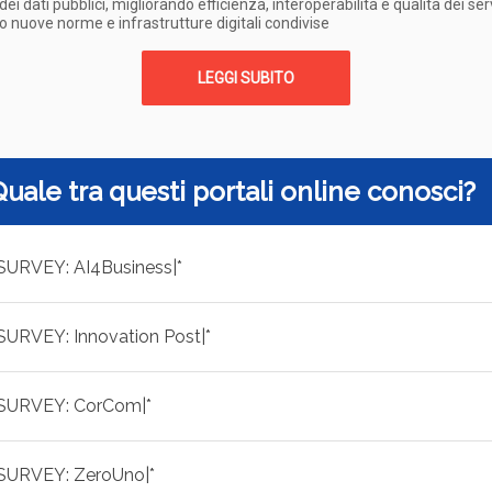
ei dati pubblici, migliorando efficienza, interoperabilità e qualità dei ser
o nuove norme e infrastrutture digitali condivise
LEGGI SUBITO
Quale tra questi portali online conosci?
|SURVEY: AI4Business|*
|SURVEY: Innovation Post|*
|SURVEY: CorCom|*
|SURVEY: ZeroUno|*