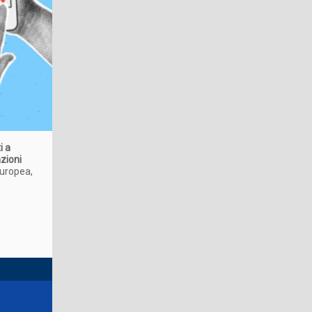
i a
zioni
 europea,