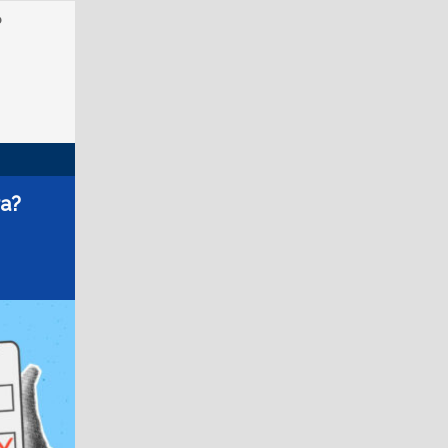
o
ra?