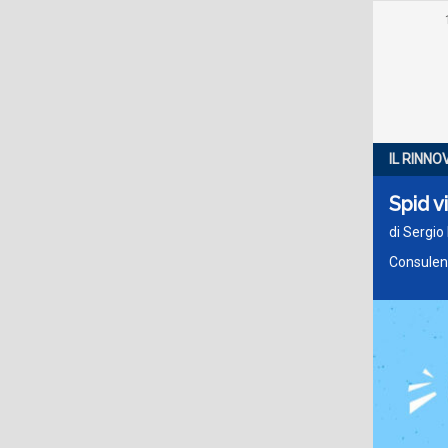
IL RINNO
Spid v
di Sergio
Consulent