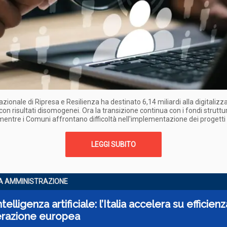
Nazionale di Ripresa e Resilienza ha destinato 6,14 miliardi alla digitaliz
 con risultati disomogenei. Ora la transizione continua con i fondi struttur
mentre i Comuni affrontano difficoltà nell'implementazione dei progetti 
LEGGI SUBITO
A AMMINISTRAZIONE
telligenza artificiale: l’Italia accelera su efficien
razione europea