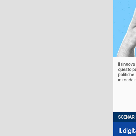
Il rinnovo
questo pu
politiche
.
in modo r
SCENARI
Il digi