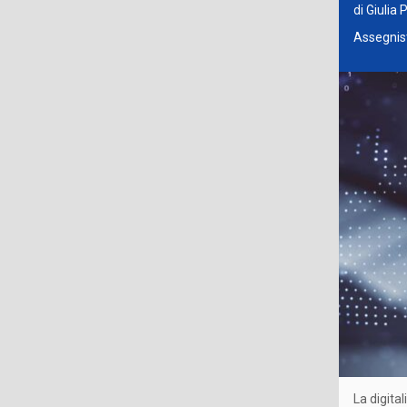
di Giulia 
Assegnist
La digita