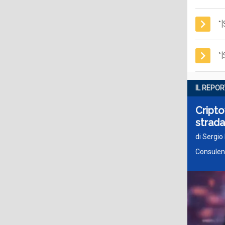
*
*
IL REPOR
Cripto
strada
di Sergio
Consulent