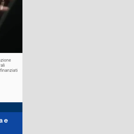
zazione
ali
finanziati
za e