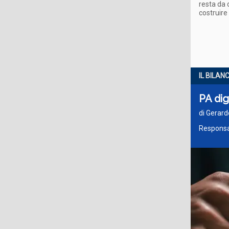
resta da 
costruire
IL BILAN
PA dig
di Gerard
Responsa