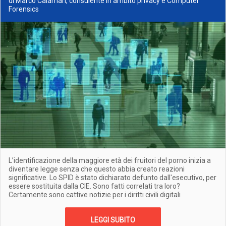
di Marco Calamari, consulente in ambito privacy e Computer
Forensics
L’identificazione della maggiore età dei fruitori del porno inizia a
diventare legge senza che questo abbia creato reazioni
significative. Lo SPID è stato dichiarato defunto dall'esecutivo, per
essere sostituita dalla CIE. Sono fatti correlati tra loro?
Certamente sono cattive notizie per i diritti civili digitali
LEGGI SUBITO