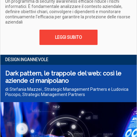
Un programma di security awareness efficace riduce i rischi
informatici. È fondamentale analizzare il contesto aziendale,
definire obiettivi chiari, coinvolgere i dipendenti e monitorare
continuamente l'efficacia per garantire la protezione delle risorse
aziendali
LEGGI SUBITO
DESIGN INGANNEVOLE
Dark pattern, le trappole del web: così le
aziende ci manipolano
di Stefania Mazzei , Strategic Management Partners e Ludovica
Piscopo, Strategic Management Partners