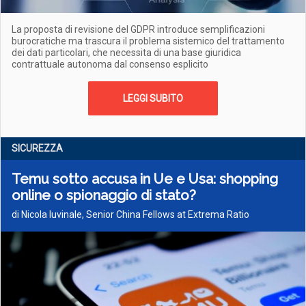
La proposta di revisione del GDPR introduce semplificazioni
burocratiche ma trascura il problema sistemico del trattamento
dei dati particolari, che necessita di una base giuridica
contrattuale autonoma dal consenso esplicito
LEGGI SUBITO
SICUREZZA
Temu sotto accusa in Ue e Usa: shopping
online o spionaggio di stato?
di Nicola Iuvinale, Senior China Fellows at Extrema Ratio