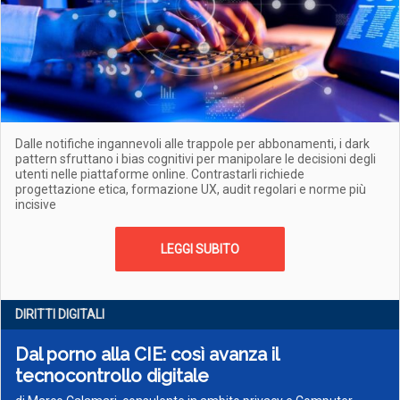
Dalle notifiche ingannevoli alle trappole per abbonamenti, i dark
pattern sfruttano i bias cognitivi per manipolare le decisioni degli
utenti nelle piattaforme online. Contrastarli richiede
progettazione etica, formazione UX, audit regolari e norme più
incisive
LEGGI SUBITO
DIRITTI DIGITALI
Dal porno alla CIE: così avanza il
tecnocontrollo digitale