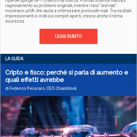
OpenAI spinge GPT-5 dentro la ricerca: FrontierScience valuta il
ragionamento su problemi originali, mentre i test “wet lab”
mostrano un’IA che aiuta a ottimizzare protocolli reali. Tra risultati
impressionanti e crolli sui compiti aperti, cresce anche il tema
sicurezza.
LEGGI SUBITO
LA GUIDA
Cripto e fisco: perché si parla di aumento e
quali effetti avrebbe
di Federico Pecoraro, CEO Chainblock