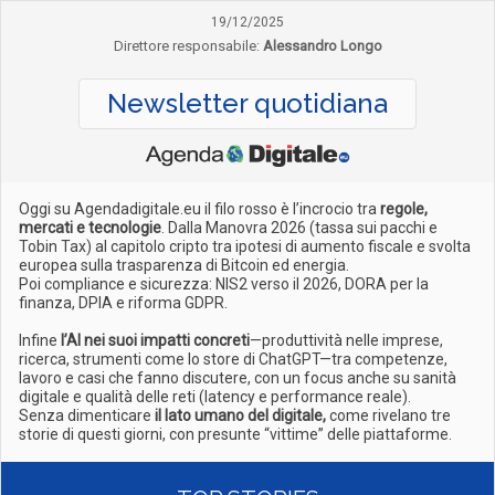
19/12/2025
Direttore responsabile:
Alessandro Longo
Newsletter quotidiana
Oggi su Agendadigitale.eu il filo rosso è l’incrocio tra
regole,
mercati e tecnologie
. Dalla Manovra 2026 (tassa sui pacchi e
Tobin Tax) al capitolo cripto tra ipotesi di aumento fiscale e svolta
europea sulla trasparenza di Bitcoin ed energia.
Poi compliance e sicurezza: NIS2 verso il 2026, DORA per la
finanza, DPIA e riforma GDPR.
Infine
l’AI nei suoi impatti concreti
—produttività nelle imprese,
ricerca, strumenti come lo store di ChatGPT—tra competenze,
lavoro e casi che fanno discutere, con un focus anche su sanità
digitale e qualità delle reti (latency e performance reale).
Senza dimenticare
il lato umano del digitale,
come rivelano tre
storie di questi giorni, con presunte “vittime” delle piattaforme.