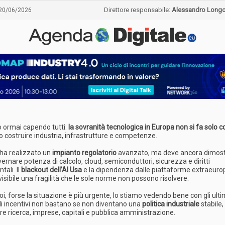
Direttore responsabile:
Alessandro Long
20/06/2026
 ormai capendo tutti:
la sovranità tecnologica in Europa non si fa solo c
costruire industria, infrastrutture e competenze.
ha realizzato un
impianto regolatorio
avanzato, ma deve ancora dimost
ernare potenza di calcolo, cloud, semiconduttori, sicurezza e diritti
ali. Il
blackout dell’AI Usa
e la dipendenza dalle piattaforme extraeur
isibile una fragilità che le sole norme non possono risolvere.
 poi, forse la situazione è più urgente, lo stiamo vedendo bene con gli ulti
li incentivi non bastano se non diventano una
politica industriale
stabile
are ricerca, imprese, capitali e pubblica amministrazione.