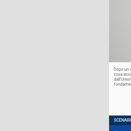
Dopo un 
cosa acca
dall’Unio
fondament
SCENARI