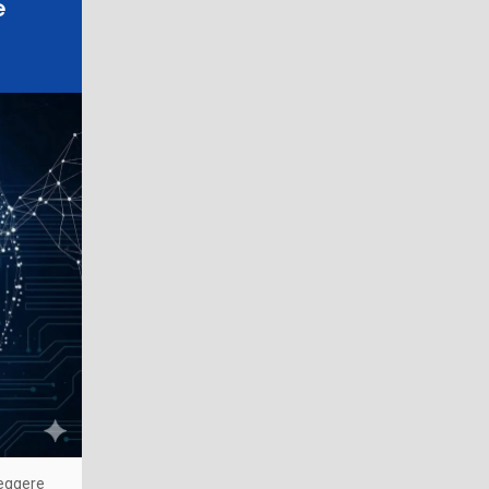
e
reggere