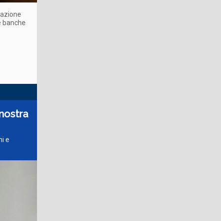
utazione
le banche
nostra
ni e