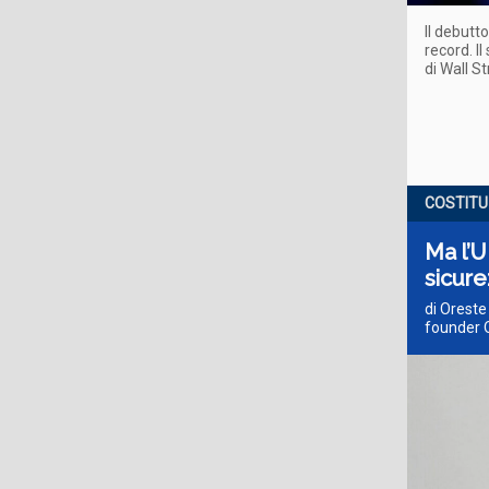
Il debutt
record. Il
di Wall S
COSTITU
Ma l’U
sicure
di Oreste
founder O