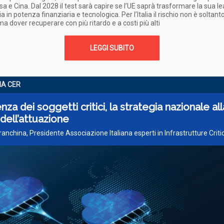
 Usa e Cina. Dal 2028 il test sarà capire se l’UE saprà trasformare la sua l
a in potenza finanziaria e tecnologica. Per l’Italia il rischio non è soltant
 ma dover recuperare con più ritardo e a costi più alti
LEGGI SUBITO
NA CER
enza dei soggetti critici, la strategia nazionale all
dell’attuazione
Franchina, Presidente Associazione Italiana esperti in Infrastrutture Criti