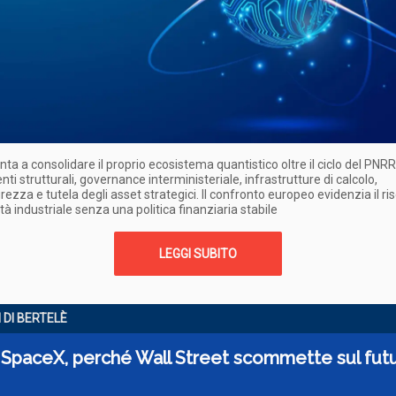
unta a consolidare il proprio ecosistema quantistico oltre il ciclo del PNRR
nti strutturali, governance interministeriale, infrastrutture di calcolo,
rezza e tutela degli asset strategici. Il confronto europeo evidenzia il ris
tà industriale senza una politica finanziaria stabile
LEGGI SUBITO
I DI BERTELÈ
 SpaceX, perché Wall Street scommette sul futu