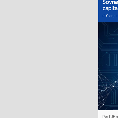
Sovran
capital
di Gianpi
Per l'UE 