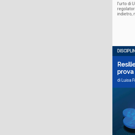
l’urto di
regolatori
indietro,
DISCIPLI
Resili
prova 
di Luisa 