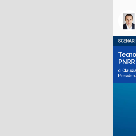
SCENARI
Tecnol
PNRR i
di Claudi
Presidenz