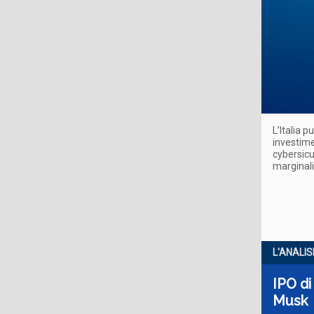
L’Italia p
investime
cybersicu
marginali
L'ANALIS
IPO di
Musk