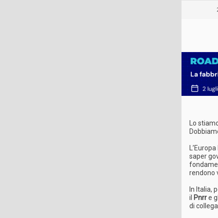
Lo stiamo
Dobbiamo 
L’Europa 
saper gov
fondament
rendono v
In Italia,
il
Pnrr
e g
di colleg