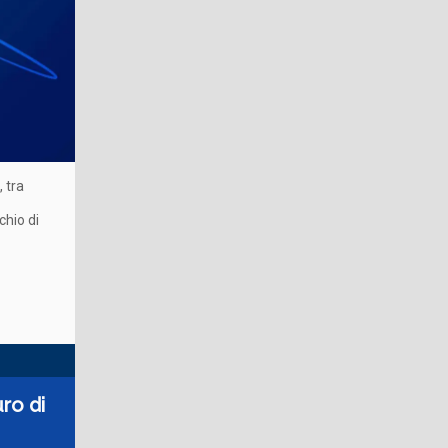
, tra
chio di
ro di