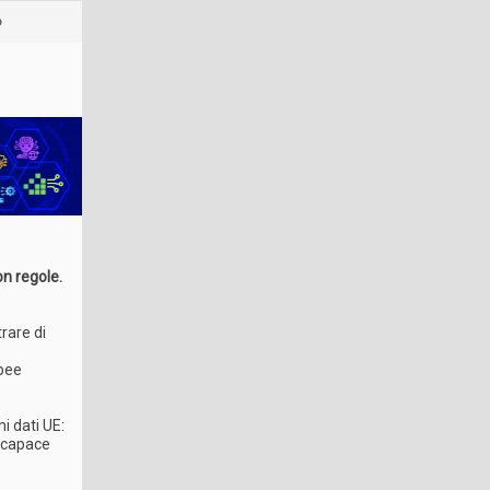
o
on regole.
rare di
opee
mi dati UE:
, capace