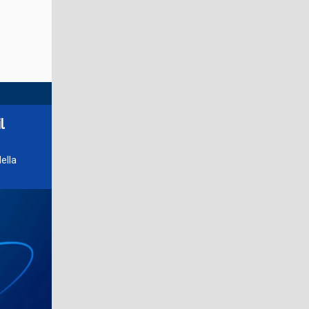
l
ella