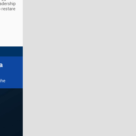
eadership
o restare
a
che