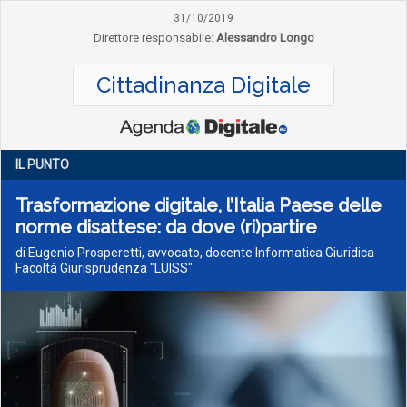
31/10/2019
Direttore responsabile:
Alessandro Longo
Cittadinanza Digitale
IL PUNTO
Trasformazione digitale, l’Italia Paese delle
norme disattese: da dove (ri)partire
di Eugenio Prosperetti, avvocato, docente Informatica Giuridica
Facoltà Giurisprudenza "LUISS"