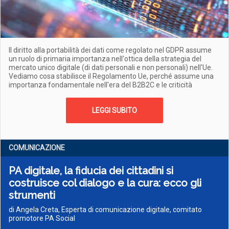
Il diritto alla portabilità dei dati come regolato nel GDPR assume
un ruolo di primaria importanza nell'ottica della strategia del
mercato unico digitale (di dati personali e non personali) nell'Ue.
Vediamo cosa stabilisce il Regolamento Ue, perché assume una
importanza fondamentale nell'era del B2B2C e le criticità
LEGGI SUBITO
COMUNICAZIONE
PA digitale, la fiducia dei cittadini si
costruisce col dialogo e la cura: ecco gli
strumenti
di Angela Creta, Esperta di comunicazione digitale, comitato
promotore PA Social