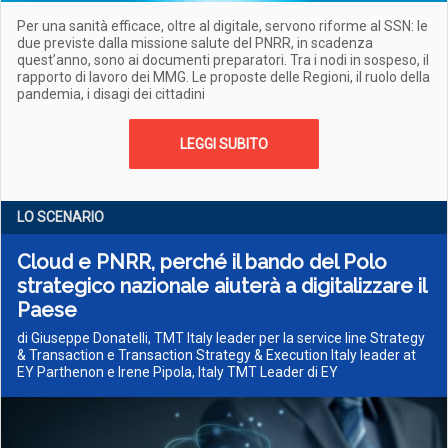
Per una sanità efficace, oltre al digitale, servono riforme al SSN: le
due previste dalla missione salute del PNRR, in scadenza
quest’anno, sono ai documenti preparatori. Tra i nodi in sospeso, il
rapporto di lavoro dei MMG. Le proposte delle Regioni, il ruolo della
pandemia, i disagi dei cittadini
LEGGI SUBITO
LO SCENARIO
Cloud e PNRR, perché il bando del Polo
strategico nazionale aiuterà a digitalizzare il
Paese
di Giuseppe Donatelli, TMT Italy leader per la service line Strategy
& Transaction e Transaction Strategy & Execution Italy leader at
EY Parthenon e Irene Pipola, Italy TMT Leader di EY