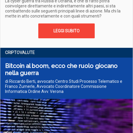
La cyber guerra tra Russia e Ucraina, e che di fatto potrà
coinvolgere direttamente e indirettamente altri paesi, si sta
combattendo sulle seguenti principali linee di azione. Ma chi la
mette in atto concretamente e con quali strumenti?
LEGGI SUBITO
CRIPTOVALUTE
Bitcoin al boom, ecco che ruolo giocano
nella guerra
di Riccardo Berti, avvocato Centro Studi Processo Telematico e
Franco Zumerle, Avvocato Coordinatore Commissione
Informatica Ordine Avv. Verona