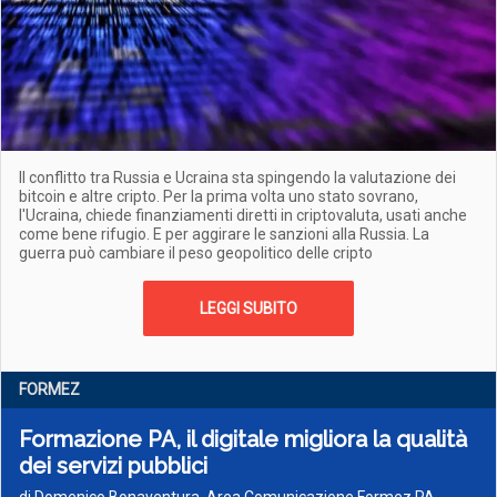
Il conflitto tra Russia e Ucraina sta spingendo la valutazione dei
bitcoin e altre cripto. Per la prima volta uno stato sovrano,
l'Ucraina, chiede finanziamenti diretti in criptovaluta, usati anche
come bene rifugio. E per aggirare le sanzioni alla Russia. La
guerra può cambiare il peso geopolitico delle cripto
LEGGI SUBITO
FORMEZ
Formazione PA, il digitale migliora la qualità
dei servizi pubblici