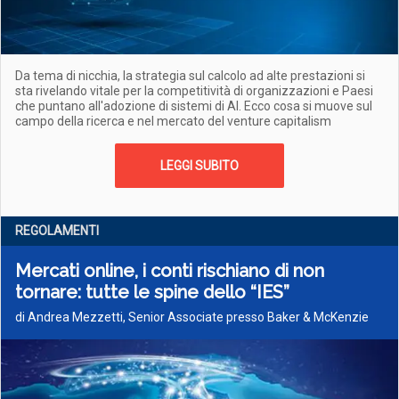
Da tema di nicchia, la strategia sul calcolo ad alte prestazioni si
sta rivelando vitale per la competitività di organizzazioni e Paesi
che puntano all'adozione di sistemi di AI. Ecco cosa si muove sul
campo della ricerca e nel mercato del venture capitalism
LEGGI SUBITO
REGOLAMENTI
Mercati online, i conti rischiano di non
tornare: tutte le spine dello “IES”
di Andrea Mezzetti, Senior Associate presso Baker & McKenzie