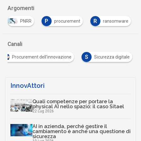
Argomenti
P
R
PNRR
procurement
ransomware
Canali
S
Procurement dell'innovazione
Sicurezza digitale
InnovAttori
Quali competenze per portare la
physical AI nello spazio: il caso Sitael
22 Lug 2026
AI in azienda, perché gestire il
cambiamento è anche una questione di
sicurezza
10 Lug 2026