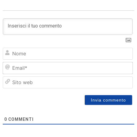
N
Em
Sit
we
0
COMMENTI