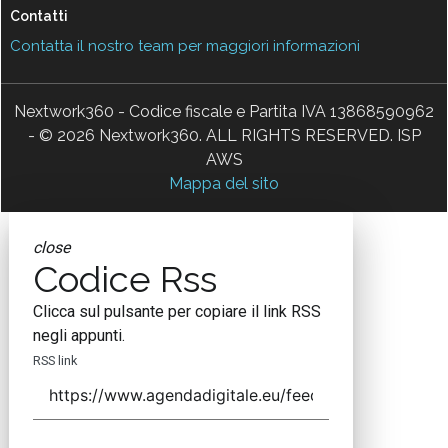
Contatti
Contatta il nostro team per maggiori informazioni
Nextwork360 - Codice fiscale e Partita IVA 13868590962
- © 2026 Nextwork360. ALL RIGHTS RESERVED. ISP
AWS
Mappa del sito
close
Codice Rss
Clicca sul pulsante per copiare il link RSS
negli appunti.
RSS link