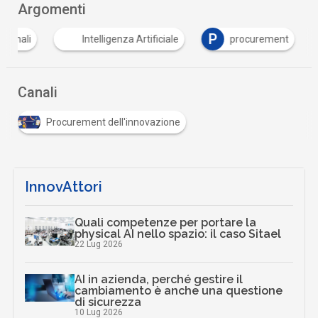
Argomenti
P
ersonali
Intelligenza Artificiale
procurement
Canali
Procurement dell'innovazione
InnovAttori
Quali competenze per portare la
physical AI nello spazio: il caso Sitael
22 Lug 2026
AI in azienda, perché gestire il
cambiamento è anche una questione
di sicurezza
10 Lug 2026