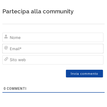
Partecipa alla community
N
Em
Si
w
0
COMMENTI