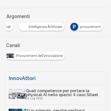
Argomenti
P
ersonali
Intelligenza Artificiale
procurement
Canali
Procurement dell'innovazione
InnovAttori
Quali competenze per portare la
physical AI nello spazio: il caso Sitael
22 Lug 2026
AI in azienda, perché gestire il