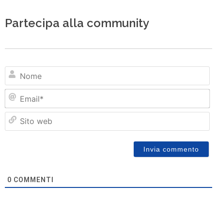
Partecipa alla community
N
Em
Si
w
0
COMMENTI