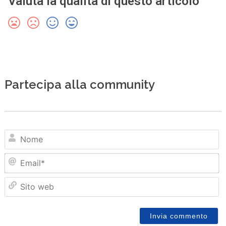
Valuta la qualità di questo articolo
Partecipa alla community
N
Em
Sit
we