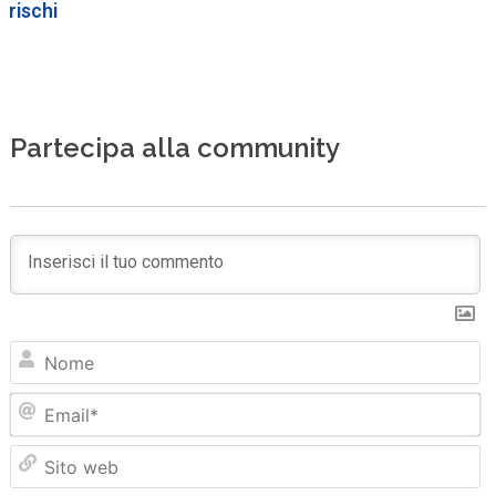
rischi
Partecipa alla community
N
Em
Sit
we