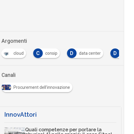
Argomenti
C
D
D
cloud
consip
data center
digita
Canali
Procurement dell'innovazione
InnovAttori
Quali competenze per portare la