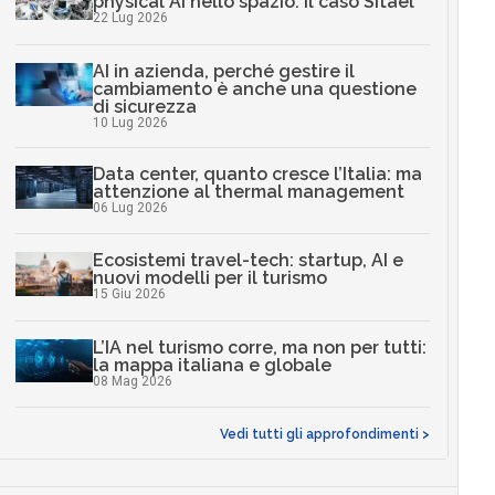
physical AI nello spazio: il caso Sitael
22 Lug 2026
AI in azienda, perché gestire il
cambiamento è anche una questione
di sicurezza
10 Lug 2026
Data center, quanto cresce l’Italia: ma
attenzione al thermal management
06 Lug 2026
Ecosistemi travel-tech: startup, AI e
nuovi modelli per il turismo
15 Giu 2026
L’IA nel turismo corre, ma non per tutti:
la mappa italiana e globale
08 Mag 2026
Vedi tutti gli approfondimenti >