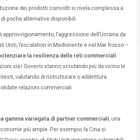
tuzione dei prodotti coinvolti si rivela complessa a
 di poche alternative disponibili.
di approvvigionamento, l’aggressione dell’Ucraina da
ati Uniti, l’escalation in Medioriente e nel Mar Rosso –
potenziare la resilienza delle reti commerciali
ioni sia i Governi stanno scrutando più da vicino le
ontesti, valutando di ristrutturare o addirittura
olidate relazioni commerciali.
na gamma variegata di partner commerciali
, una
conomie più ampie. Per esempio, la Cina si
40 Paesi, mentre gli Stati Uniti importano automobili