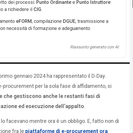
etto dei processi:
Punto Ordinante
e
Punto Istruttore
co a richiedere il
CIG
.
icamento
eFORM
, compilazione
DGUE
, trasmissione a
 con necessità di formazione e adeguamento
Riassunto generato con AI
il primo gennaio 2024 ha rappresentato il D-Day.
 e-procurement per la sola fase di affidamento, si
me che gestiscono anche le restanti fasi di
azione ed esecuzione dell’appalto
.
 lo facevano mentre ora è un obbligo. E, fatto non di
zione fra le
piattaforme di e-procurement ora