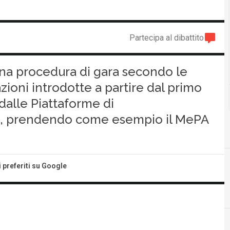
Partecipa al dibattito
 una procedura di gara secondo le
azioni introdotte a partire dal primo
 dalle Piattaforme di
), prendendo come esempio il MePA
i preferiti su Google
C
E
F
consip
eprocurement
formazione