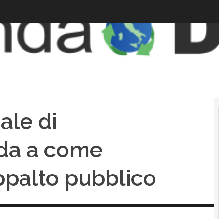
le di
ida a come
ppalto pubblico