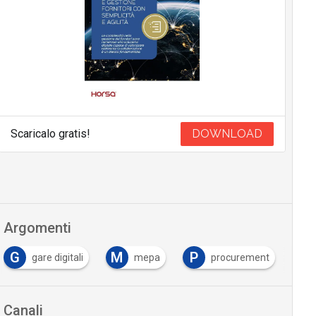
Scaricalo gratis!
DOWNLOAD
Argomenti
G
M
P
P
gare digitali
mepa
procurement
Canali