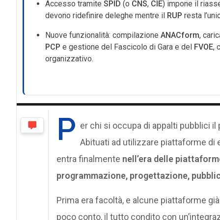
Accesso tramite
SPID
(o
CNS
,
CIE
) impone il riass
devono ridefinire deleghe mentre il
RUP
resta l’uni
Nuove funzionalità: compilazione
ANACform
, car
PCP
e gestione del Fascicolo di Gara e del
FVOE
,
organizzativo.
P
er chi si occupa di appalti pubblici 
Abituati ad utilizzare piattaforme di
entra finalmente
nell’era delle piattafor
programmazione, progettazione, pubblic
Prima era facoltà, e alcune piattaforme già
poco conto, il tutto condito con un’integra