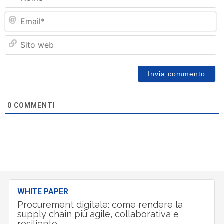
Em
Si
w
0
COMMENTI
WHITE PAPER
Procurement digitale: come rendere la
supply chain più agile, collaborativa e
resiliente