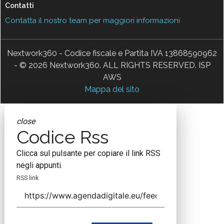
Contatti
Contatta il nostro team per maggiori informazioni
Nextwork360 - Codice fiscale e Partita IVA 13868590962
- © 2026 Nextwork360. ALL RIGHTS RESERVED. ISP
AWS
Mappa del sito
close
Codice Rss
Clicca sul pulsante per copiare il link RSS
negli appunti.
RSS link