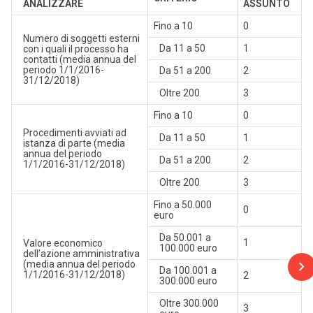
ANALIZZARE
ASSUNTO
Fino a 10
0
Numero di soggetti esterni
Da 11 a 50
1
con i quali il processo ha
contatti (media annua del
periodo 1/1/2016-
Da 51 a 200
2
31/12/2018)
Oltre 200
3
Fino a 10
0
Procedimenti avviati ad
Da 11 a 50
1
istanza di parte (media
annua del periodo
Da 51 a 200
2
1/1/2016-31/12/2018)
Oltre 200
3
Fino a 50.000
0
euro
Da 50.001 a
1
Valore economico
100.000 euro
dell’azione amministrativa
(media annua del periodo
Da 100.001 a
1/1/2016-31/12/2018)
2
300.000 euro
Oltre 300.000
3