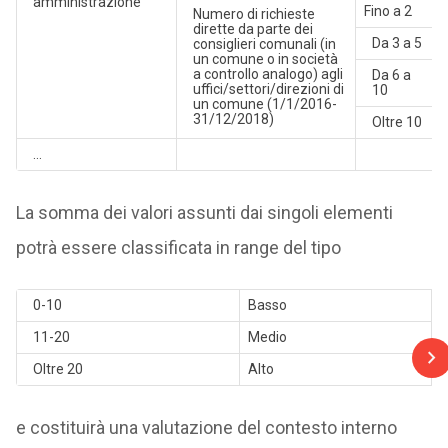
amministrazione
Fino a 2
Numero di richieste
dirette da parte dei
Da 3 a 5
consiglieri comunali (in
un comune o in società
a controllo analogo) agli
Da 6 a
uffici/settori/direzioni di
10
un comune (1/1/2016-
31/12/2018)
Oltre 10
…
La somma dei valori assunti dai singoli elementi
potrà essere classificata in range del tipo
0-10
Basso
11-20
Medio
Oltre 20
Alto
e costituirà una valutazione del contesto interno