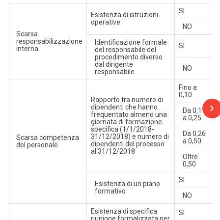
SI
Esistenza di istruzioni
operative
NO
Scarsa
responsabilizzazione
Identificazione formale
SI
interna
del responsabile del
procedimento diverso
dal dirigente
NO
responsabile
Fino a
0,10
Rapporto tra numero di
dipendenti che hanno
Da 0,11
frequentato almeno una
a 0,25
giornata di formazione
specifica (1/1/2018-
Da 0,26
31/12/2018) e numero di
Scarsa competenza
a 0,50
dipendenti del processo
del personale
al 31/12/2018
Oltre
0,50
SI
Esistenza di un piano
formativo
NO
Esistenza di specifica
SI
riunione formalizzata per