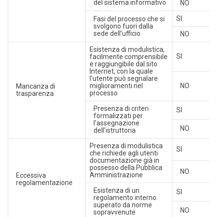
del sistema informativo
NO
SI
Fasi del processo che si
svolgono fuori dalla
sede dell’ufficio
NO
Esistenza di modulistica,
SI
facilmente comprensibile
e raggiungibile dal sito
Internet, con la quale
l’utente può segnalare
miglioramenti nel
NO
Mancanza di
processo
trasparenza
Presenza di criteri
SI
formalizzati per
l’assegnazione
NO
dell’istruttoria
Presenza di modulistica
SI
che richiede agli utenti
documentazione già in
possesso della Pubblica
NO
Amministrazione
Eccessiva
regolamentazione
Esistenza di un
SI
regolamento interno
superato da norme
NO
sopravvenute