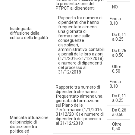
la presentazione del
NO
PTPCT ai dipendenti
Rapporto tra numero di
Fino a
dipendenti che hanno
0,10
frequentato almeno
Inadeguata
una giornata di
diffusione della
Da 0,11
formazione sulle
cultura della legalità
a 0,25
conseguenze
disciplinari,
amministrativo‑contabili
Da 0,26
e penali delle loro azioni
a 0,50
(1/1/2016-31/12/2018)
e numero di dipendenti
Oltre
del processo al
0,50
31/12/2018
Fino a
0,10
Rapporto tra numero di
dipendenti che hanno
Da 0,11
frequentato almeno una
a 0,25
giornata di formazione
sul Piano delle
Performance (1/1/2016-
Da 0,26
31/12/2018) e numero di
a 0,50
Mancata attuazione
dipendenti del processo
del principio di
al 31/12/2018
Oltre
distinzione tra
0,50
politica ed