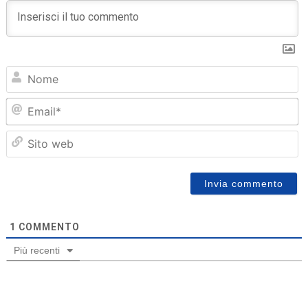
N
Em
Sit
we
1
COMMENTO
Più recenti