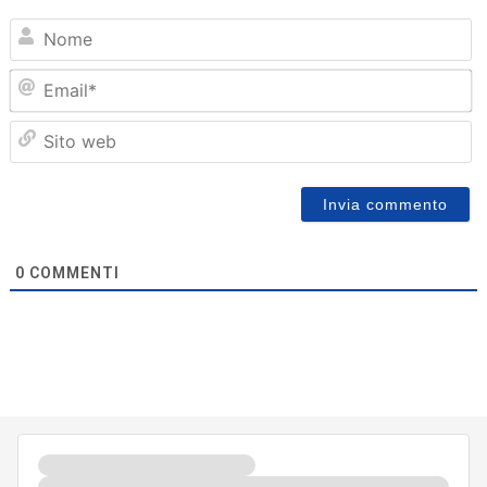
N
Em
Sit
we
0
COMMENTI