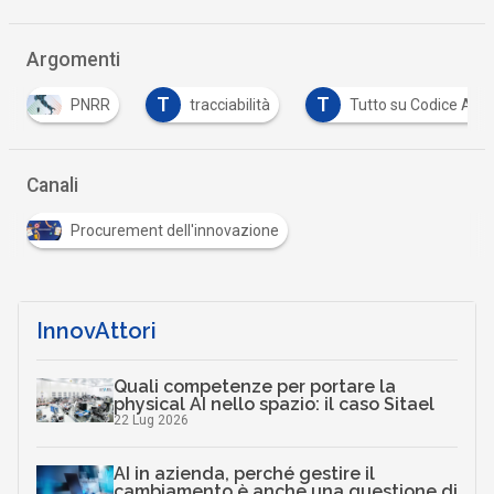
Argomenti
T
T
PNRR
tracciabilità
Tutto su Codice Appalti
Canali
Procurement dell'innovazione
InnovAttori
Quali competenze per portare la
physical AI nello spazio: il caso Sitael
22 Lug 2026
AI in azienda, perché gestire il
cambiamento è anche una questione di