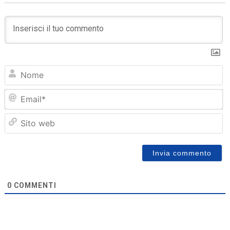
N
Em
Sit
we
0
COMMENTI