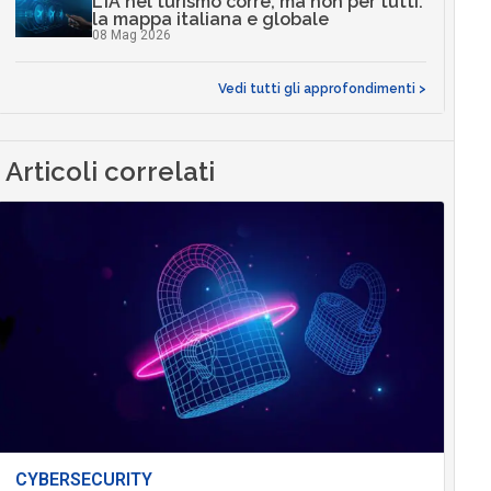
L’IA nel turismo corre, ma non per tutti:
la mappa italiana e globale
08 Mag 2026
Vedi tutti gli approfondimenti >
Articoli correlati
CYBERSECURITY