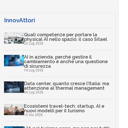
InnovAttori
Quali competenze per portare la
physical AI nello spazio: il caso Sitael
22 Lug 2026
AI in azienda, perché gestire il
cambiamento è anche una questione
di sicurezza
10 Lug 2026
Data center, quanto cresce l’Italia: ma
attenzione al thermal management
06 Lug 2026
Ecosistemi travel-tech: startup, AI e
nuovi modelli per il turismo
15 Giu 2026