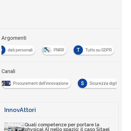
Argomenti
D
T
dati personali
PNRR
Tutto su GDPR
Canali
S
Procurement dell'innovazione
Sicurezza digitale
InnovAttori
Quali competenze per portare la
physical AI nello spazio: il caso Sitael