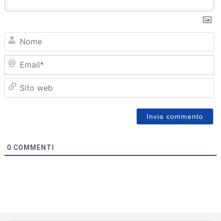
N
Em
Sit
we
0
COMMENTI