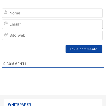
N
Em
Sit
we
0
COMMENTI
WHITEPAPER