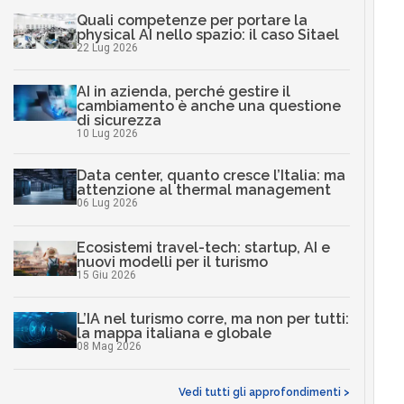
Quali competenze per portare la
physical AI nello spazio: il caso Sitael
22 Lug 2026
AI in azienda, perché gestire il
cambiamento è anche una questione
di sicurezza
10 Lug 2026
Data center, quanto cresce l’Italia: ma
attenzione al thermal management
06 Lug 2026
Ecosistemi travel-tech: startup, AI e
nuovi modelli per il turismo
15 Giu 2026
L’IA nel turismo corre, ma non per tutti:
la mappa italiana e globale
08 Mag 2026
Vedi tutti gli approfondimenti >