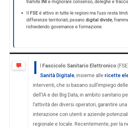
tramite
INI
e migliorare consenso, deleghe e tracciab
Il
FSE
è attivo in tutte le regioni ma l’uso resta l
differenze territoriali; pesano
digital divide
, framme
richiedendo governance e formazione.
I
l
Fascicolo Sanitario Elettronico
(FSE)
Sanità Digitale
, insieme alle
ricette el
interventi, che si basano sull’impiego del
dell’IA e dei Big Data, in ambito sanitario p
l’attività dei diversi operatori, garantire 
interazione con utenti e aziende potenzialm
regionale e locale. Recentemente, per la n