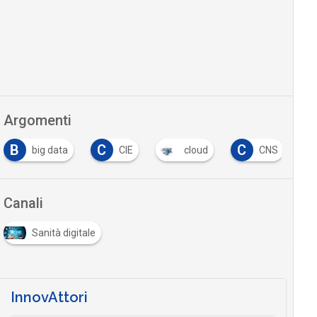
Argomenti
B
C
C
C
big data
CIE
cloud
CNS
Canali
Sanità digitale
InnovAttori