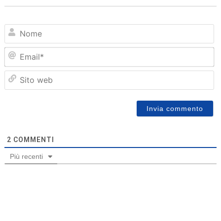
N
Em
Sit
we
2
COMMENTI
Più recenti