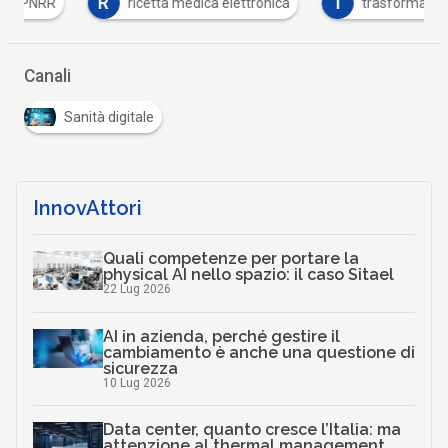
R
T
ricetta medica elettronica
trasformazione digitale
Canali
Sanità digitale
InnovAttori
Quali competenze per portare la
physical AI nello spazio: il caso Sitael
22 Lug 2026
AI in azienda, perché gestire il
cambiamento è anche una questione di
sicurezza
10 Lug 2026
Data center, quanto cresce l’Italia: ma
attenzione al thermal management