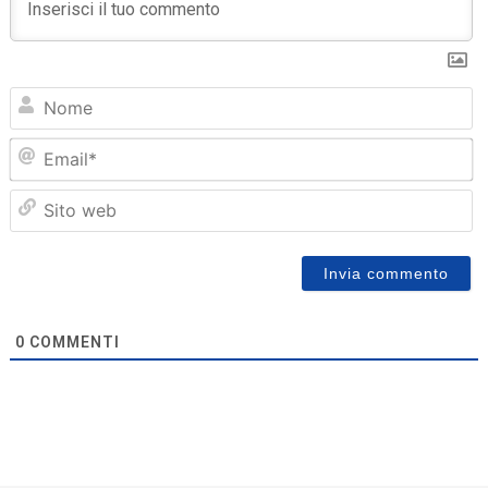
N
Em
Sit
we
0
COMMENTI