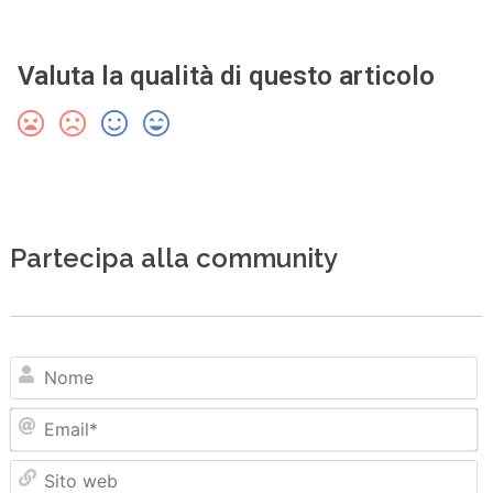
Valuta la qualità di questo articolo
Partecipa alla community
N
Em
Sit
we