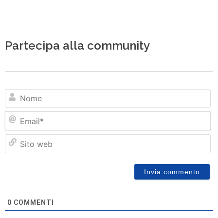
Partecipa alla community
N
Em
Si
w
0
COMMENTI