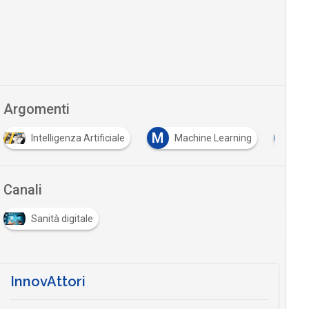
Argomenti
M
T
Intelligenza Artificiale
Machine Learning
T
Canali
Sanità digitale
InnovAttori