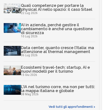
Quali competenze per portare la
physical AI nello spazio: il caso Sitael
22 Lug 2026
AI in azienda, perché gestire il
cambiamento è anche una questione
di sicurezza
10 Lug 2026
Data center, quanto cresce l’Italia: ma
attenzione al thermal management
06 Lug 2026
Ecosistemi travel-tech: startup, AI e
nuovi modelli per il turismo
15 Giu 2026
L’IA nel turismo corre, ma non per tutti:
la mappa italiana e globale
08 Mag 2026
Vedi tutti gli approfondimenti >