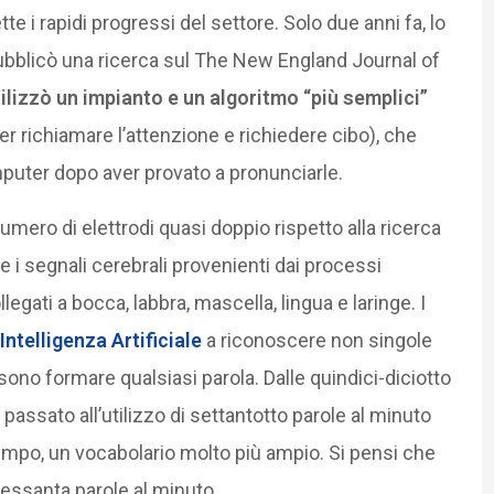
ette i rapidi progressi del settore. Solo due anni fa, lo
bblicò una ricerca sul The New England Journal of
ilizzò un impianto e un algoritmo “più semplici”
er richiamare l’attenzione e richiedere cibo), che
puter dopo aver provato a pronunciarle.
mero di elettrodi quasi doppio rispetto alla ricerca
e i segnali cerebrali provenienti dai processi
llegati a bocca, labbra, mascella, lingua e laringe. I
Intelligenza Artificiale
a riconoscere non singole
ono formare qualsiasi parola. Dalle quindici-diciotto
 passato all’utilizzo di settantotto parole al minuto
tempo, un vocabolario molto più ampio. Si pensi che
essanta parole al minuto.