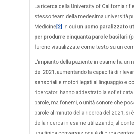
La ricerca della University of California rifl
stesso team della medesima università pu
Medicine
[2]
in cui u
n uomo paralizzato ut
per produrre cinquanta parole basilari
(p
furono visualizzate come testo su un com
L’impianto della paziente in esame ha un nu
del 2021, aumentando la capacità di rilevar
sensoriali e motori legati al linguaggio e co
ricercatori hanno addestrato la sofisticata
parole, ma fonemi, o unità sonore che poss
parole al minuto della ricerca del 2021, si è
della ricerca in esame utilizzando, al con
una tipica conversazione è di circa centos