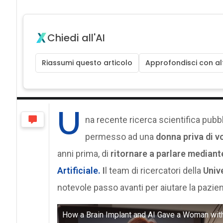
Chiedi all'AI
Riassumi questo articolo
Approfondisci con alt
U
na recente ricerca scientifica pubb
permesso ad una
donna priva di v
anni prima, di
ritornare a parlare mediant
Artificiale.
I
l team di ricercatori della
Unive
notevole passo avanti per aiutare la pazie
How a Brain Implant and AI Gave a Woman wit