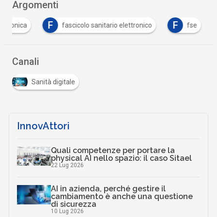
Argomenti
F
F
lettronica
fascicolo sanitario elettronico
fse
Canali
Sanità digitale
InnovAttori
Quali competenze per portare la
physical AI nello spazio: il caso Sitael
22 Lug 2026
AI in azienda, perché gestire il
cambiamento è anche una questione
di sicurezza
10 Lug 2026