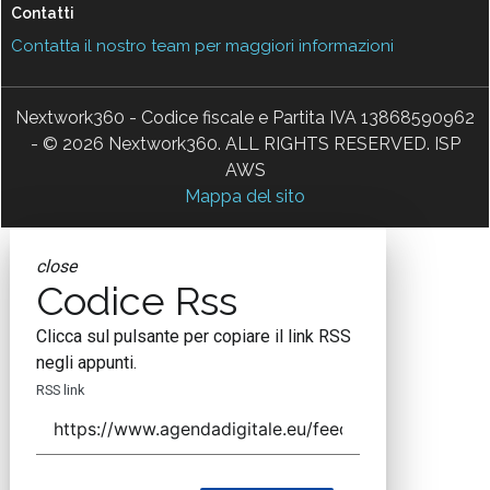
Contatti
Contatta il nostro team per maggiori informazioni
Nextwork360 - Codice fiscale e Partita IVA 13868590962
- © 2026 Nextwork360. ALL RIGHTS RESERVED. ISP
AWS
Mappa del sito
close
Codice Rss
Clicca sul pulsante per copiare il link RSS
negli appunti.
RSS link