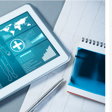
F
fascicolo sanitario elett