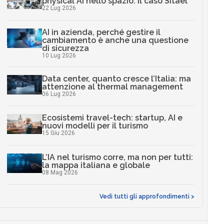
physical AI nello spazio: il caso Sitael
22 Lug 2026
AI in azienda, perché gestire il
cambiamento è anche una questione
di sicurezza
10 Lug 2026
Data center, quanto cresce l’Italia: ma
attenzione al thermal management
06 Lug 2026
Ecosistemi travel-tech: startup, AI e
nuovi modelli per il turismo
15 Giu 2026
L’IA nel turismo corre, ma non per tutti:
la mappa italiana e globale
08 Mag 2026
Vedi tutti gli approfondimenti >