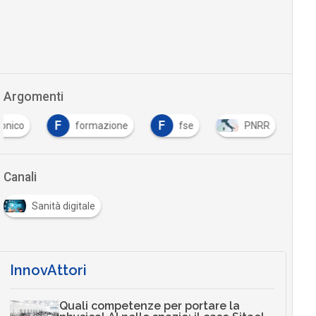
Argomenti
F
F
ronico
formazione
fse
PNRR
Canali
Sanità digitale
InnovAttori
Quali competenze per portare la