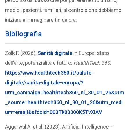
percorso dal basso che ponga l’elemento umano,
medici, pazienti, familiari, al centro e che dobbiamo
iniziare a immaginare fin da ora.
Bibliografia
Zolk F. (2026).
Sanità digitale
in Europa: stato
dell’arte, potenzialità e futuro.
HealthTech 360
.
https://www.healthtech360.it/salute-
digitale/sanita-digitale-europa/?
utm_campaign=healthtech360_nl_30_01_26&utm
_source=healthtech360_nl_30_01_26&utm_medi
um=email&sfdcid=003Tk00000K5TvXIAV
Aggarwal A. et al. (2023). Artificial Intelligence–