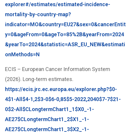
explorer#/estimates/estimated-incidence-
mortality-by-country-map?
indicator=MO&country=EU27&sex=0&cancerEntit
y=0&ageFrom=0&ageTo=85%2B&yearFrom=2024
&yearTo=2024&statistic=ASR_EU_NEW&estimati
onMethods=N
ECIS – European Cancer Information System
(2026). Long-term estimates.
https://ecis.jrc.ec.europa.eu/explorer.php?$0-
4$1-All$4-1,2$3-0$6-0,85$5-2022,2040$7-7$21-
0$2-All$CLongtermChart1_1$X0_-1-
AE27$CLongtermChart1_2$X1_-1-
AE27$CLongtermChart1_3$X2_-1-