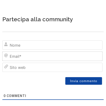
Partecipa alla community
N
Em
Si
w
0
COMMENTI