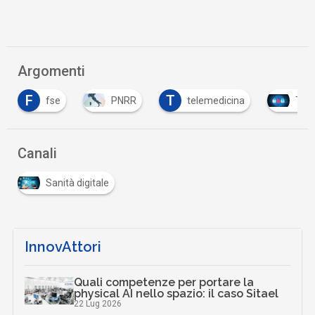
Argomenti
F
T
fse
PNRR
telemedicina
Tutt
Canali
Sanità digitale
InnovAttori
Quali competenze per portare la
physical AI nello spazio: il caso Sitael
22 Lug 2026