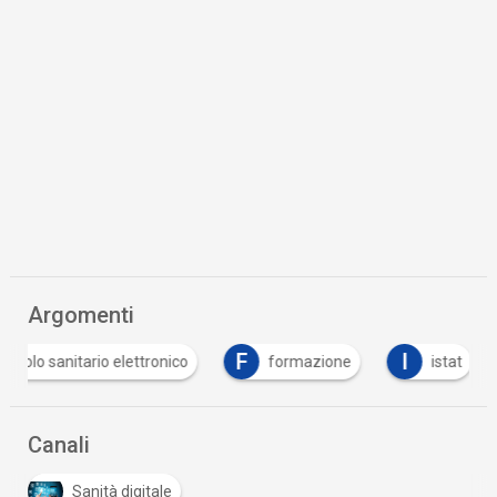
Argomenti
F
I
R
formazione
istat
ricetta medica elettr
Canali
Sanità digitale