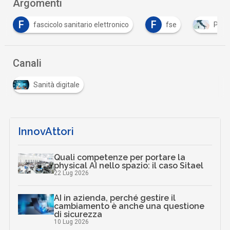
Argomenti
F
T
ettronico
fse
PNRR
telemedicina
Canali
Sanità digitale
InnovAttori
Quali competenze per portare la
physical AI nello spazio: il caso Sitael
22 Lug 2026
AI in azienda, perché gestire il
cambiamento è anche una questione
di sicurezza
10 Lug 2026