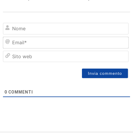
N
Em
Si
w
0
COMMENTI