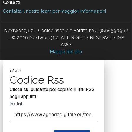
Contatti
Contatta il nostro team per maggiori informazioni
Nextwork360 - Codice fiscale e Partita IVA 13868590962
- © 2026 Nextwork360. ALL RIGHTS RESERVED. ISP
AWS
Mappa del sito
close
Codice Rss
Clicca sul pulsante per copiare il link RSS
negli appunti.
RSS link