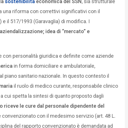
lla
sostenibilità
economica del SSN
, sia strutturale
a una riforma con correttivi significativi con il
e il 517/1993 (Garavaglia) di modifica. I
aziendalizzazione; idea di “mercato” e
ite con personalità giuridica e definite come aziende
erica
in forma domiciliare e ambulatoriale,
 dal piano sanitario nazionale. In questo contesto il
imaria
il ruolo di medico curante, responsabile clinico
 cui spetta la sintesi di quanto proposto dagli
ino riceve le cure dal personale dipendente del
e convenzionato con il medesimo servizio (art. 48 L.
sciplina del rapporto convenzionato è demandata ad