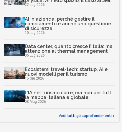
physical AI nello spazio: il caso Sitael
22 Lug 2026
AI in azienda, perché gestire il
cambiamento è anche una questione
di sicurezza
10 Lug 2026
Data center, quanto cresce l’Italia: ma
attenzione al thermal management
06 Lug 2026
Ecosistemi travel-tech: startup, AI e
nuovi modelli per il turismo
15 Giu 2026
L’IA nel turismo corre, ma non per tutti:
la mappa italiana e globale
08 Mag 2026
Vedi tutti gli approfondimenti >