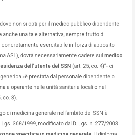
addove non si opti per il medico pubblico dipendente
 anche una tale alternativa, sempre frutto di
a concretamente esercitabile in forza di apposito
ima ASL), dovrà necessariamente cadere sul
medico
esidenza dell’utente del SSN
(art. 25, co. 4)”- ci
o-generica «è prestata dal personale dipendente o
ale operante nelle unità sanitarie locali o nel
 co. 3).
rurgo di medicina generale nell’ambito del SSN è
D.Lgs. 368/1999, modificato dal D. Lgs. n. 277/2003
zione specifica in medicina generale.
Il diploma,