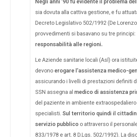
Negli anni ’90 fu evidente il problema de
sia dovuta alla cattiva gestione, e fu attuat
Decreto Legislativo 502/1992 (De Lorenzo) 
provvedimenti si basavano su tre principi:
responsabilità alle regioni.
Le Aziende sanitarie locali (Asl) ora istitu
devono
erogare l’assistenza medico-gen
assicurando i livelli di prestazioni definiti
SSN assegna al
medico di assistenza pr
del paziente in ambiente extraospedaliero a
specialisti.
Sul territorio quindi il cittad
servizio pubblico
o attraverso il personal
833/1978 e art. 8 D.Lgs. 502/1992). La di