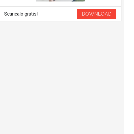
Scaricalo gratis!
DOWNLOAD