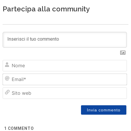
Partecipa alla community
N
Em
Sit
we
1
COMMENTO