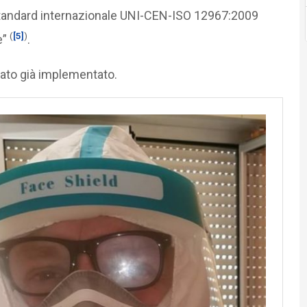
standard internazionale UNI-CEN-ISO 12967:2009
(
[5]
)
e”
.
ato già implementato.