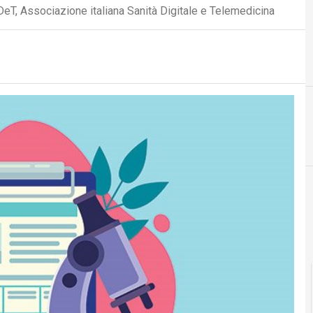
DeT, Associazione italiana Sanità Digitale e Telemedicina
D
F
dati personali
fascicolo sanitar