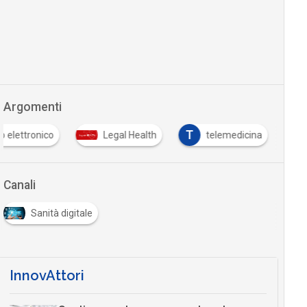
Argomenti
T
io elettronico
Legal Health
telemedicina
Canali
Sanità digitale
InnovAttori