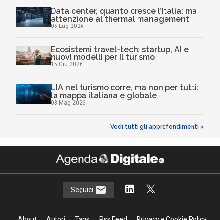
Data center, quanto cresce l’Italia: ma
attenzione al thermal management
06 Lug 2026
Ecosistemi travel-tech: startup, AI e
nuovi modelli per il turismo
15 Giu 2026
L’IA nel turismo corre, ma non per tutti:
la mappa italiana e globale
08 Mag 2026
Vedi tutti gli approfondimenti >
Seguici
About
Autori
Tags
Rss Feed
Privacy e Cookie Policy