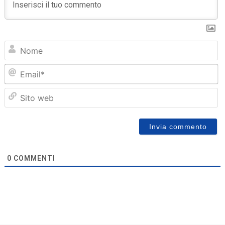
N
Em
Sit
we
0
COMMENTI