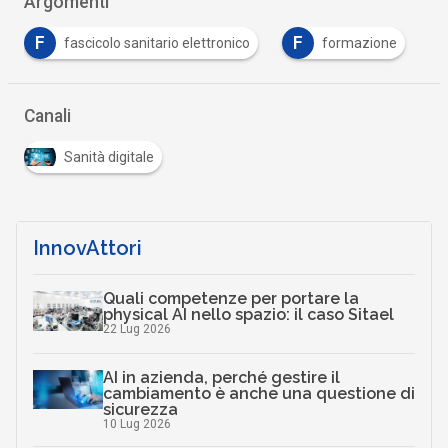
Argomenti
F
F
T
formazione
fse
PNRR
telem
Canali
Sanità digitale
InnovAttori
Quali competenze per portare la
physical AI nello spazio: il caso Sitael
22 Lug 2026
AI in azienda, perché gestire il
cambiamento è anche una questione di
sicurezza
10 Lug 2026