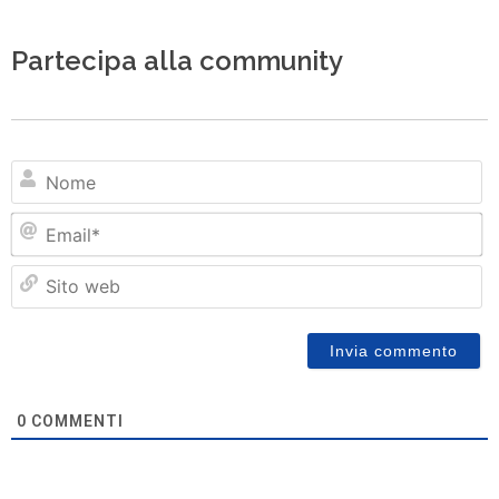
Partecipa alla community
N
Em
Si
w
0
COMMENTI