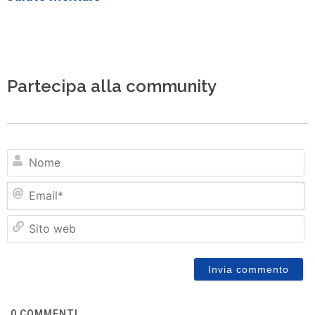
Partecipa alla community
N
Em
Si
w
0
COMMENTI