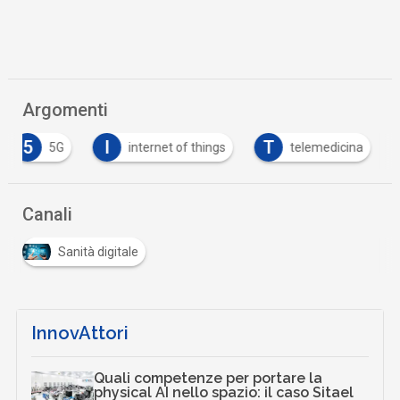
Argomenti
5
I
T
5G
internet of things
telemedicina
Canali
Sanità digitale
InnovAttori
Quali competenze per portare la
physical AI nello spazio: il caso Sitael