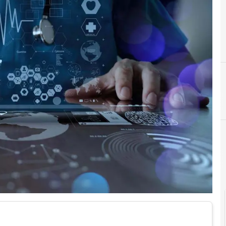
D
dati personali