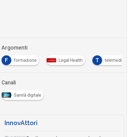
Argomenti
F
T
formazione
Legal Health
telemedicina
Canali
Sanità digitale
InnovAttori