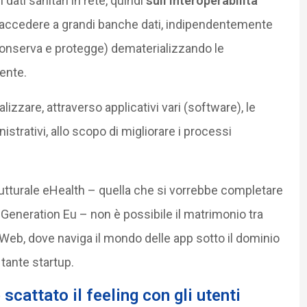
dati sanitari in rete, quindi
sull’interoperabilità
er accedere a grandi banche dati, indipendentemente
li conserva e protegge) dematerializzando le
ente.
lizzare, attraverso applicativi vari (software), le
strativi, allo scopo di migliorare i processi
utturale eHealth – quella che si vorrebbe completare
xt Generation Eu – non è possibile il matrimonio tra
e Web, dove naviga il mondo delle app sotto il dominio
 tante startup.
scattato il feeling con gli utenti