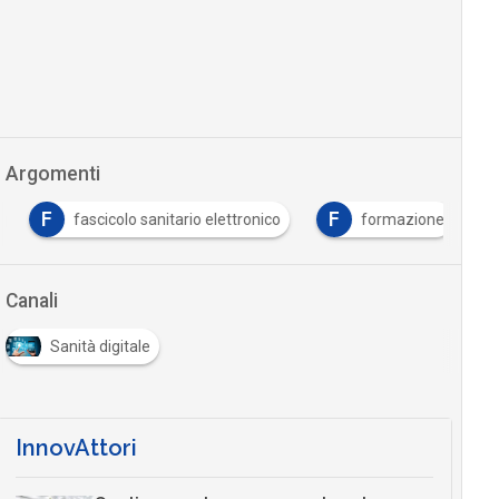
Argomenti
F
F
F
fascicolo sanitario elettronico
formazione
Canali
Sanità digitale
InnovAttori