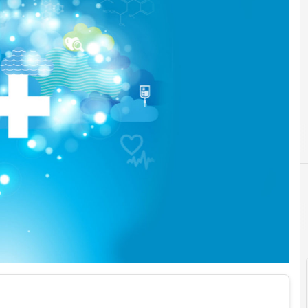
B
big data
cloud